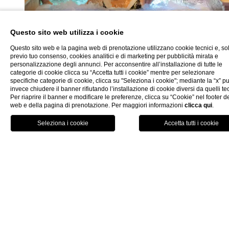
Questo sito web utilizza i cookie
Questo sito web e la pagina web di prenotazione utilizzano cookie tecnici e, so
previo tuo consenso, cookies analitici e di marketing per pubblicità mirata e
personalizzazione degli annunci. Per acconsentire all’installazione di tutte le
categorie di cookie clicca su “Accetta tutti i cookie” mentre per selezionare
specifiche categorie di cookie, clicca su "Seleziona i cookie"; mediante la “x” p
invece chiudere il banner rifiutando l’installazione di cookie diversi da quelli tec
Per riaprire il banner e modificare le preferenze, clicca su “Cookie” nel footer de
web e della pagina di prenotazione. Per maggiori informazioni
clicca qui
.
Nel silenzio ovattato della pietra, avvolti dal profumo di oli, s
prenota
chiud
riscopre qualcosa di più profondo della semplice cura di sé.
Fanvm è il luogo dove
benessere e storia
si fondono,
diventando
esperienza viva, autentica, irripetibile.
Scarica la brochure