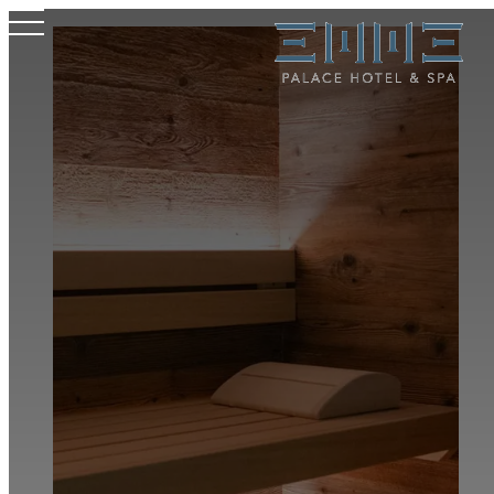
Hotel
Camere e Suite
Wellness
Meeting
Dove siamo
Esperienze
Offerte
Gallery